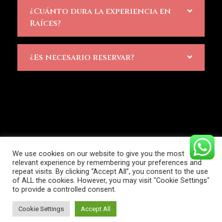
¿Cuánto dura la experiencia en
Raíces?
¿Es necesario reservar?
We use cookies on our website to give you the most
Raíces
relevant experience by remembering your preferences and
repeat visits. By clicking “Accept All”, you consent to the use
© 2026 Raíces. All rights
of ALL the cookies. However, you may visit "Cookie Settings"
reserved.
to provide a controlled consent.
Cookie Settings
Accept All