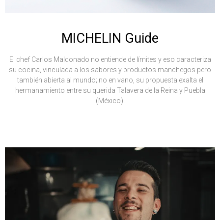
MICHELIN Guide
El chef Carlos Maldonado no entiende de límites y eso caracteriza
su cocina, vinculada a los sabores y productos manchegos pero
también abierta al mundo; no en vano, su propuesta exalta el
hermanamiento entre su querida Talavera de la Reina y Puebla
(México).