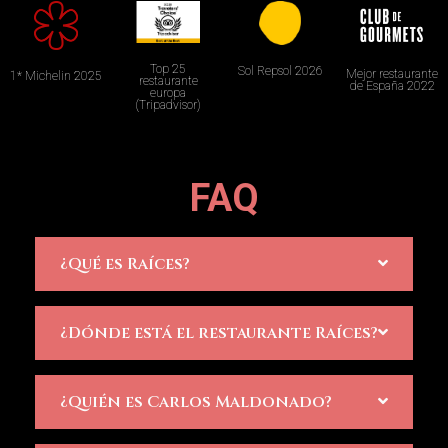
Top 25
Sol Repsol 2026
Mejor restaurante
1* Michelin 2025
restaurante
de España 2022
europa
(Tripadvisor)
FAQ
¿Qué es Raíces?
¿Dónde está el restaurante Raíces?
¿Quién es Carlos Maldonado?